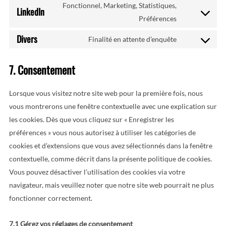
to
Fonctionnel, Marketing, Statistiques,
automattic
LinkedIn
service
Consent
Préférences
youtube
to
Divers
Finalité en attente d’enquête
service
Consent
linkedin
to
7. Consentement
service
divers
Lorsque vous visitez notre site web pour la première fois, nous
vous montrerons une fenêtre contextuelle avec une explication sur
les cookies. Dès que vous cliquez sur « Enregistrer les
préférences » vous nous autorisez à utiliser les catégories de
cookies et d’extensions que vous avez sélectionnés dans la fenêtre
contextuelle, comme décrit dans la présente politique de cookies.
Vous pouvez désactiver l’utilisation des cookies via votre
navigateur, mais veuillez noter que notre site web pourrait ne plus
fonctionner correctement.
7.1 Gérez vos réglages de consentement