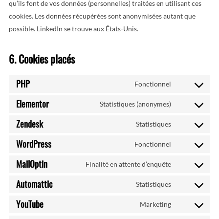
qu’ils font de vos données (personnelles) traitées en utilisant ces
cookies. Les données récupérées sont anonymisées autant que
possible. LinkedIn se trouve aux États-Unis.
6. Cookies placés
PHP
Fonctionnel
Consent
to
Elementor
Statistiques (anonymes)
Consent
service
to
Zendesk
Statistiques
php
Consent
service
to
WordPress
Fonctionnel
elementor
Consent
service
to
MailOptin
Finalité en attente d’enquête
zendesk
Consent
service
to
Automattic
Statistiques
wordpress
Consent
service
to
YouTube
Marketing
mailoptin
Consent
service