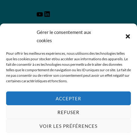
Gérer le consentement aux
Qui sommes-nous ?
cookies
Activités
Événements
Pour offrir les meilleures expériences, nous utilisons des technologies telles
Médiathèque
que les cookies pour stocker et/ou accéder aux informations des appareils. Le
Contact
fait de consentir à ces technologies nous permettra de traiter des données
telles que le comportement de navigation ou les ID uniques sur ce site. Le fait de
Mentions légales
ne pas consentir ou de retirer son consentement peut avoir un effet négatif sur
Politique de confidentialité
certaines caractéristiques et fonctions.
Politique des cookies
ACCEPTER
REFUSER
Politique de confidentialité
Propulsé par WordPress
VOIR LES PRÉFÉRENCES
Thème Inspiro WordPress par
WPZOOM