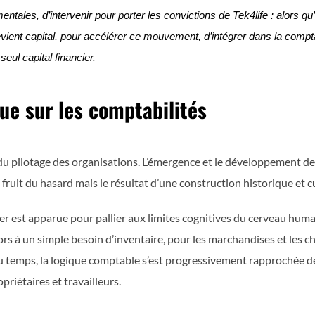
ntales, d’intervenir pour porter les convictions de Tek4life : alors qu
ient capital, pour accélérer ce mouvement, d’intégrer dans la comptabi
eul capital financier. 
ue sur les comptabilités
du pilotage des organisations. L’émergence et le développement de
e fruit du hasard mais le résultat d’une construction historique et c
ter est apparue pour pallier aux limites cognitives du cerveau huma
s à un simple besoin d’inventaire, pour les marchandises et les che
u temps, la logique comptable s’est progressivement rapprochée de
priétaires et travailleurs.