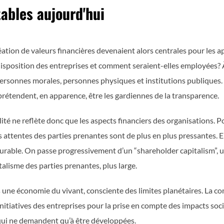
ables aujourd'hui
ation de valeurs financières devenaient alors centrales pour les a
 disposition des entreprises et comment seraient-elles employées? À
personnes morales, personnes physiques et institutions publiques.
rétendent, en apparence, être les gardiennes de la transparence.
ité ne reflète donc que les aspects financiers des organisations. 
 attentes des parties prenantes sont de plus en plus pressantes. 
rable. On passe progressivement d’un “shareholder capitalism”, un
talisme des parties prenantes, plus large.
une économie du vivant, consciente des limites planétaires. La co
s initiatives des entreprises pour la prise en compte des impacts so
qui ne demandent qu’à être développées.