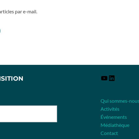
ticles par e-mail.
NSITION
Qui sommes-nous
Activités
Événements
Médiathèque
Contact