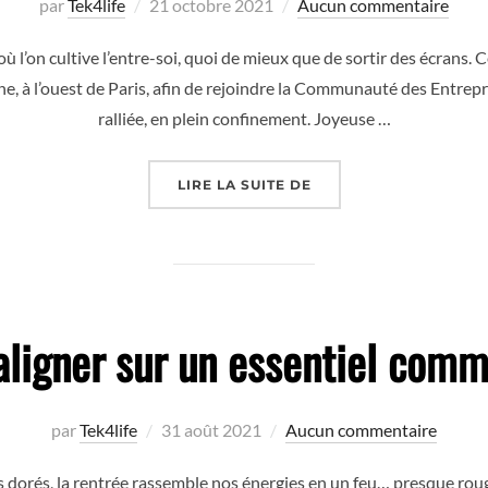
Publié
par
Tek4life
21 octobre 2021
Aucun commentaire
le
 l’on cultive l’entre-soi, quoi de mieux que de sortir des écrans. 
gne, à l’ouest de Paris, afin de rejoindre la Communauté des Entrep
ralliée, en plein confinement. Joyeuse …
« GLASGOW, LE TEMPS
LIRE LA SUITE DE
aligner sur un essentiel com
Publié
par
Tek4life
31 août 2021
Aucun commentaire
le
uits dorés, la rentrée rassemble nos énergies en un feu… presque ro