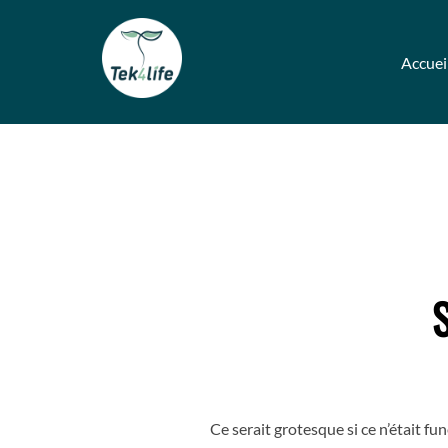
Aller
au
Accuei
contenu
S
Ce serait grotesque si ce n’était fu