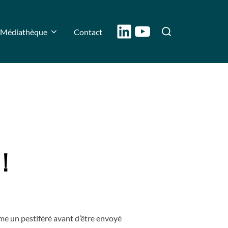
LinkedIn
YouTube
Rechercher :
Médiathèque
Contact
!
omme un pestiféré avant d’être envoyé