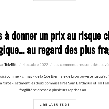
 à donner un prix au risque c
gique… au regard des plus frag
Publié
par
Tek4life
4 octobre 2022
Les commentaires sont désactivé
le
choisi comme « climat » de la 16e Biennale de Lyon ouverte jusqu’a
 la force », estiment les deux commissaires Sam Bardaouil et Till Fel
fragilité se dresse à plusieurs reprises au …
« FORMEZ-VOUS À DON
LIRE LA SUITE DE