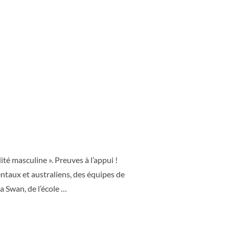
DE LA VALEUR À LA MAINTENANCE »
té masculine ». Preuves à l’appui !
ntaux et australiens, des équipes de
a Swan, de l’école …
»