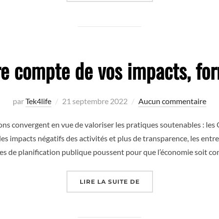
re compte de vos impacts, for
Publié
par
Tek4life
21 septembre 2022
Aucun commentaire
le
ns convergent en vue de valoriser les pratiques soutenables : l
es impacts négatifs des activités et plus de transparence, les entr
es de planification publique poussent pour que l’économie soit co
« POUR RENDRE COMPT
LIRE LA SUITE DE