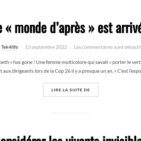
e « monde d’après » est arrivé
Publié
r
Tek4life
13 septembre 2022
Les commentaires sont désacti
le
beth » has gone ! Une femme multicolore qui savait « porter le vert
 aux dirigeants lors de la Cop 26 il y a presque un an. « C’est l’e
« LE « MONDE D’APRÈS 
LIRE LA SUITE DE