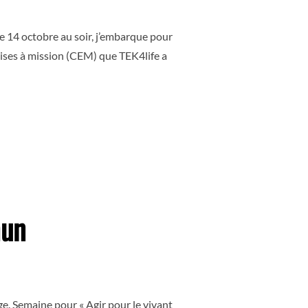
Ce 14 octobre au soir, j’embarque pour
rises à mission (CEM) que TEK4life a
 DE L’ARRAISONNEMENT… AU VIVANT ? »
mun
uge. Semaine pour « Agir pour le vivant