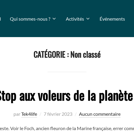
l
Qui sommes-nous ?
Activités
Événements
CATÉGORIE :
Non classé
top aux voleurs de la planète 
Publié
par
Tek4life
7 février 2023
Aucun commentaire
le
neste. Voir le Foch, ancien fleuron de la Marine française, errer c