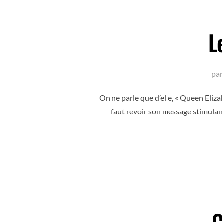
L
pa
On ne parle que d’elle, « Queen Eliza
faut revoir son message stimulant