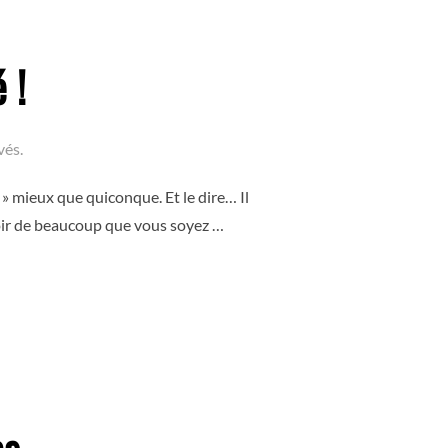
 !
vés.
 » mieux que quiconque. Et le dire… Il
spoir de beaucoup que vous soyez …
» EST ARRIVÉ ! »