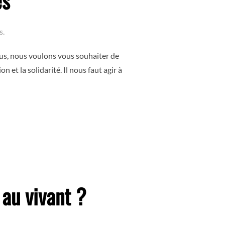
es
s.
rus, nous voulons vous souhaiter de
 et la solidarité. Il nous faut agir à
ANTS INVISIBLES »
au vivant ?