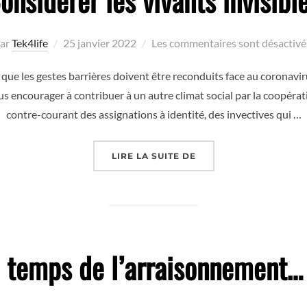
onsidérer les vivants invisibl
Publié
ar
Tek4life
25 janvier 2022
Les commentaires sont désactivé
le
s que les gestes barrières doivent être reconduits face au coronavi
s encourager à contribuer à un autre climat social par la coopération
contre-courant des assignations à identité, des invectives qui …
« CONSIDÉRER LES VIV
LIRE LA SUITE DE
e temps de l’arraisonnement… 