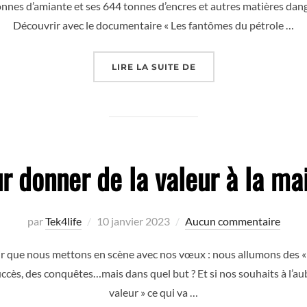
tonnes d’amiante et ses 644 tonnes d’encres et autres matières dang
Découvrir avec le documentaire « Les fantômes du pétrole …
« STOP AUX VOLEURS D
LIRE LA SUITE DE
 donner de la valeur à la ma
Publié
par
Tek4life
10 janvier 2023
Aucun commentaire
le
enir que nous mettons en scène avec nos vœux : nous allumons des «
uccès, des conquêtes…mais dans quel but ? Et si nos souhaits à l’au
valeur » ce qui va …