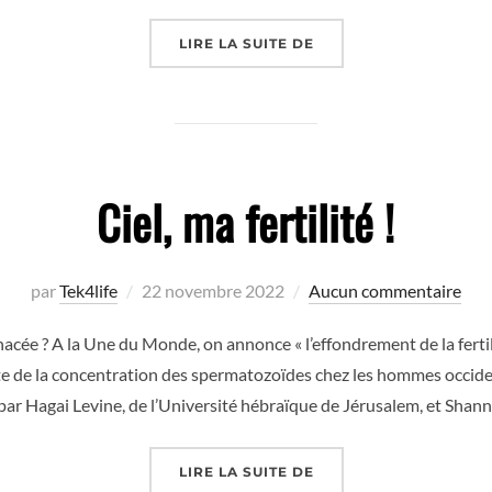
« 2023 POUR DONNER 
LIRE LA SUITE DE
Ciel, ma fertilité !
Publié
par
Tek4life
22 novembre 2022
Aucun commentaire
le
cée ? A la Une du Monde, on annonce « l’effondrement de la fertili
ute de la concentration des spermatozoïdes chez les hommes occide
par Hagai Levine, de l’Université hébraïque de Jérusalem, et Shann
« CIEL, MA FERTILITÉ ! 
LIRE LA SUITE DE