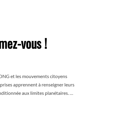
mez-vous !
es ONG et les mouvements citoyens
eprises apprennent à renseigner leurs
nditionnée aux limites planétaires. …
E DE VOS IMPACTS, FORMEZ-VOUS ! »