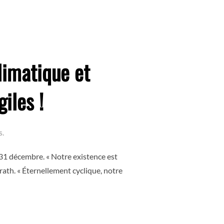
limatique et
iles !
s.
u 31 décembre. « Notre existence est
lrath. « Éternellement cyclique, notre
NER UN PRIX AU RISQUE CLIMATIQUE ET ÉCOLOGIQUE… AU RE